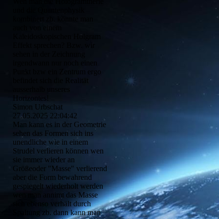
Wen man die Hologramtherie
und die Quantenphysik
kombinert zb. könnte man
auch von einem
Kaleidoskopischen Holgram
Effekt sprechen? Bzw. wir
sehen in der Zeichnung
irgendwann nur noch einen
Punkt bzw ein Zentrum ergo
befindet sich die Realität
ausserhalb unseres
Horizontes!
Simon Urbschat
27.05.2025
22:04:42
Man kann es in der Geometrie
sehen das Formen sich ins
unendliche wie in einem
Strudel verlieren können wen
sie immer wieder an
Größeoder "Masse" verlierend
aber die Form bewahrend
gespiegelt wiederholt werden
wen man annimt das Masse
sich ebenso verhält durch
Spaltung zb. dann kann man