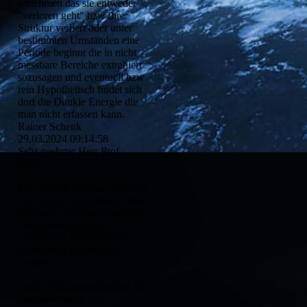
annehmen das sie entweder
"verloren geht" bzw ihre
Struktur verliert oder unter
bestimmten Umständen eine
Periode beginnt die in nicht
messbare Bereiche extrahiert
sozusagen und eventuell bzw
rein Hypothetisch findet sich
dort die Dunkle Energie die
man nicht erfassen kann.
Rainer Schenk
29.03.2024
09:14:58
Sehr geehrter Herr Prof.
Naue,
Mit großem Interesse habe ich
Ihre neuen Erkenntnisse über
die Natur der Materie und ihre
Beschreibung mittels
innovativer physikalischer
Konstanten gelesen und
studiert.
Große Nutzanwendungen für
die theoretische und