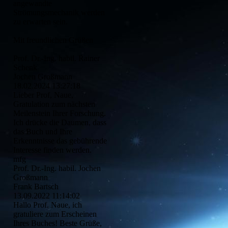
angewandte
Strömungsmechanik werden
zu erwarten sein.
Mit freundlichen Grüßen
Prof. Dr.-Ing. habil. Rainer
Schenk
Jochen Großmann
18.02.2024
13:27:18
Lieber Prof, Naue,
Gratulation zum nächsten
Meilenstein Ihrer Forschung.
Ich drücke die Daumen, dass
das Buch und Ihre
Erkenntnisse das gebührende
Interesse finden werden.
mfg
Prof. Dr.-Ing. habil. Jochen
Großmann
Frank Bartsch
13.09.2022
11:14:02
Hallo Prof. Naue, ich
gratuliere zum Erscheinen
Ihres Buches! Beste Grüße,