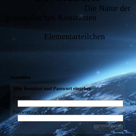
Die Natur der
physikalischen Konstanten
Elementarteilchen
Anmelden
Bitte Benutzer und Passwort eingeben
Benutzer:
Passwort: