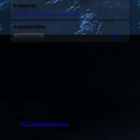
Kategorien
alle
Allgemein
Frage
Widerspruch
Administration
Atom
Anmelden
Bitte besuchen Sie diese Seite bald wieder. Vielen Dank für
ihr Interesse!
Gästebuch
5 Einträge
Ins Gästebuch eintragen
Simon Urbschat
27.05.2025
22:26:53