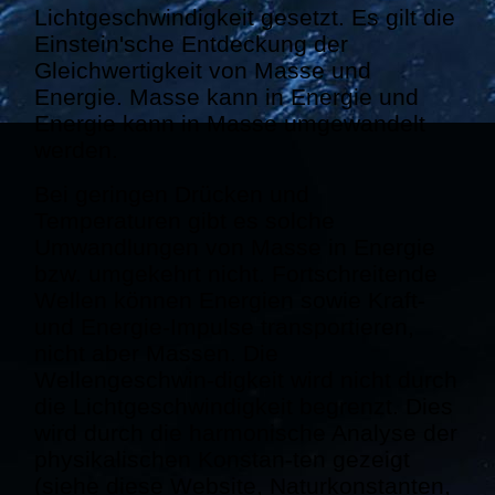
Lichtgeschwindigkeit gesetzt. Es gilt die
Einstein'sche Entdeckung der
Gleichwertigkeit von Masse und
Energie. Masse kann in Energie und
Energie kann in Masse umgewandelt
werden.
Bei geringen Drücken und
Temperaturen gibt es solche
Umwandlungen von Masse in Energie
bzw. umgekehrt nicht. Fortschreitende
Wellen können Energien sowie Kraft-
und Energie-Impulse transportieren,
nicht aber Massen. Die
Wellengeschwin-digkeit wird nicht durch
die Lichtgeschwindigkeit begrenzt. Dies
wird durch die harmonische Analyse der
physikalischen Konstan-ten gezeigt
(siehe diese Website, Naturkonstanten,