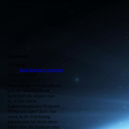
Bitte besuchen Sie diese Seite bald wieder. Vielen Dank für
ihr Interesse!
Gästebuch
5 Einträge
Ins Gästebuch eintragen
Simon Urbschat
27.05.2025
22:26:53
Wen man die Hologramtherie
und die Quantenphysik
kombinert zb. könnte man
auch von einem
Kaleidoskopischen Holgram
Effekt sprechen? Bzw. wir
sehen in der Zeichnung
irgendwann nur noch einen
Punkt bzw ein Zentrum ergo