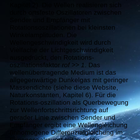
Kapitel 2). Die Wellen realisieren sich
durch ortsfeste Oszillatoren zwischen
Sender und Empfänger mit
Rotationsoszillationen bei kleinsten
Winkelamplituden. Die
Wellengeschwindigkeit wird durch
Vielfache der Lichtgeschwindigkeit
ausgedrückt, den Rotations-
oszillationsfaktor
rof >> 1
. Das
wellenübertragende Medium ist das
allgegenwärtige Dunkelgas mit geringer
Massendichte (siehe diese Website,
Naturkonstanten, Kapitel 6). Für die
Rotations-oszillation als Querbewegung
zur Wellenfortschrittsrichtung auf
gerader Linie zwischen Sender und
Empfänger ergibt eine Wellengleichung
(inhomogene Differenzialgleichung im
Exponentialraum) mit linearen