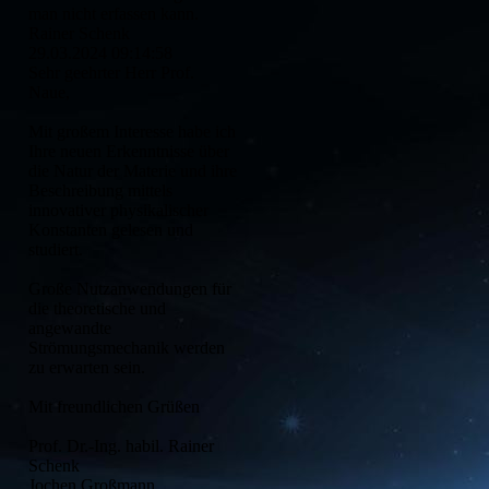
man nicht erfassen kann.
Rainer Schenk
29.03.2024
09:14:58
Sehr geehrter Herr Prof.
Naue,
Mit großem Interesse habe ich
Ihre neuen Erkenntnisse über
die Natur der Materie und ihre
Beschreibung mittels
innovativer physikalischer
Konstanten gelesen und
studiert.
Große Nutzanwendungen für
die theoretische und
angewandte
Strömungsmechanik werden
zu erwarten sein.
Mit freundlichen Grüßen
Prof. Dr.-Ing. habil. Rainer
Schenk
Jochen Großmann