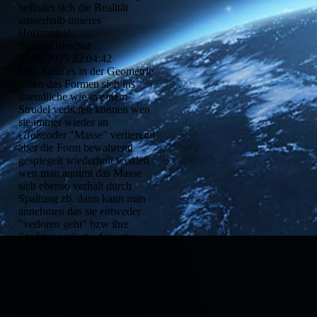
befindet sich die Realität
ausserhalb unseres
Horizontes!
Simon Urbschat
27.05.2025
22:04:42
Man kann es in der Geometrie
sehen das Formen sich ins
unendliche wie in einem
Strudel verlieren können wen
sie immer wieder an
Größeoder "Masse" verlierend
aber die Form bewahrend
gespiegelt wiederholt werden
wen man annimt das Masse
sich ebenso verhält durch
Spaltung zb. dann kann man
annehmen das sie entweder
"verloren geht" bzw ihre
Struktur verliert oder unter
bestimmten Umständen eine
Periode beginnt die in nicht
messbare Bereiche extrahiert
sozusagen und eventuell bzw
rein Hypothetisch findet sich
dort die Dunkle Energie die