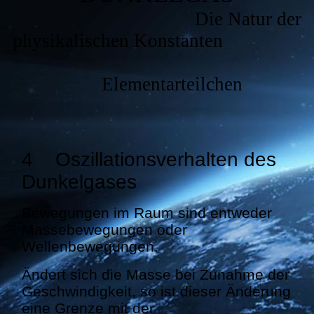
Die Natur der
physikalischen Konstanten
Elementarteilchen
4 Oszillationsverhalten des
Dunkelgases
Bewegungen im Raum sind entweder
Massebewegungen oder
Wellenbewegungen.
Ändert sich die Masse bei Zunahme der
Geschwindigkeit, so ist dieser Änderung
eine Grenze mit der