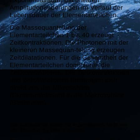
Amplitudenänderungen im Verlauf der
Lebensdauer der Elementarteilchen.
Die Massequantelung der
Elementarteilchen 1 bis 40 erzeugt
Zeitkontraktionen. Die Photonen mit der
kleineren Massequan-telung erzeugen
Zeitdilatationen. Für die Gesamtheit der
Elementarteilchen dominieren die
Zeitkontraktionen. Die Zeitkontraktionen
und Zeitdilatationen übertragen sich
direkt aus der Mikrosphäre
(Exponentialraum) in die Makrosphäre
(Basisraum).
Eine Kurznachricht können Sie rechts eintragen. Sie ist von
allen Besuchern der Website zu sehen.