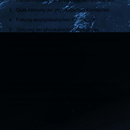
2 Harmonisierung der physikalischen Konstanten
3 Quantisierung der physikalischen Konstanten
4 Faltung derphysikalischen Konstanten
5 Stützung der physikalischen Konstanten
6 Ruhende, statische und dynamischen Dunkel-Gas-
Masse pro Volumeneinheit
7 Zustandsverhalten des Dunkel-Gases
Eine Kurznachricht können Sie rechts eintragen. Sie ist von
allen Besuchern der Website zu sehen.
Bitte besuchen Sie diese Seite bald wieder. Vielen Dank für
ihr Interesse!