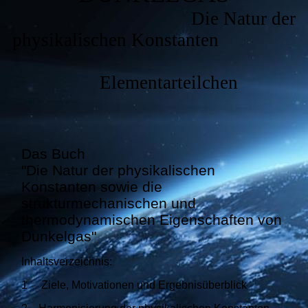
Die Natur der
physikalischen Konstanten
Elementarteilchen
Das Buch
"Die Natur der physikalischen
Konstanten sowie die
strukturmecha
nischen und
thermodynamischen Eigenschaften von
Dunkelgas"
Inhaltsverzeichnis:
1 Ziele, Motivationen und Ergebnisüberblick