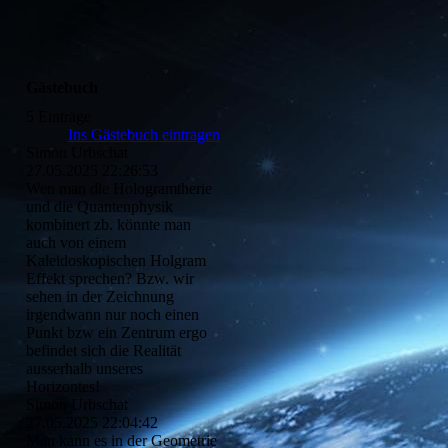
Gästebuch
5 Einträge
Ins Gästebuch eintragen
Simon Urbschat
27.05.2025
22:26:53
Wen man die Hologramtherie
und die Quantenphysik
kombinert zb. könnte man
auch von einem
Kaleidoskopischen Holgram
Effekt sprechen? Bzw. wir
sehen in der Zeichnung
irgendwann nur noch einen
Punkt bzw ein Zentrum ergo
befindet sich die Realität
ausserhalb unseres
Horizontes!
Simon Urbschat
27.05.2025
22:04:42
Man kann es in der Geometrie