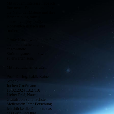
Mit großem Interesse habe ich
Ihre neuen Erkenntnisse über
die Natur der Materie und ihre
Beschreibung mittels
innovativer physikalischer
Konstanten gelesen und
studiert.
Große Nutzanwendungen für
die theoretische und
angewandte
Strömungsmechanik werden
zu erwarten sein.
Mit freundlichen Grüßen
Prof. Dr.-Ing. habil. Rainer
Schenk
Jochen Großmann
18.02.2024
13:27:18
Lieber Prof, Naue,
Gratulation zum nächsten
Meilenstein Ihrer Forschung.
Ich drücke die Daumen, dass
das Buch und Ihre