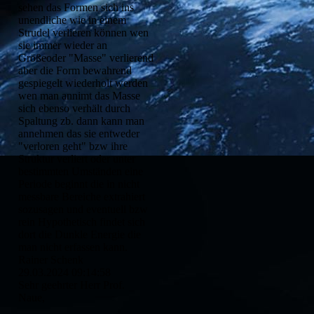
sehen das Formen sich ins
unendliche wie in einem
Strudel verlieren können wen
sie immer wieder an
Größeoder "Masse" verlierend
aber die Form bewahrend
gespiegelt wiederholt werden
wen man annimt das Masse
sich ebenso verhält durch
Spaltung zb. dann kann man
annehmen das sie entweder
"verloren geht" bzw ihre
Struktur verliert oder unter
bestimmten Umständen eine
Periode beginnt die in nicht
messbare Bereiche extrahiert
sozusagen und eventuell bzw
rein Hypothetisch findet sich
dort die Dunkle Energie die
man nicht erfassen kann.
Rainer Schenk
29.03.2024
09:14:58
Sehr geehrter Herr Prof.
Naue,